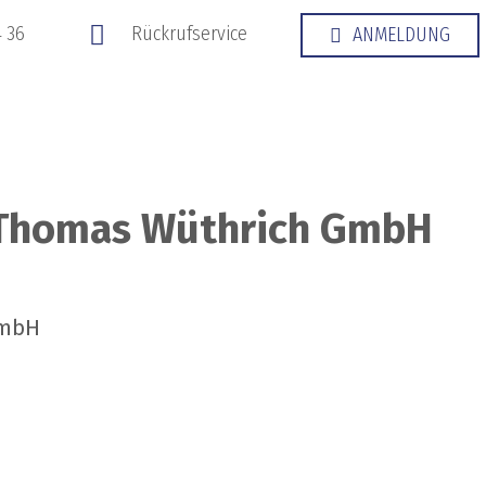
4 36
Rückrufservice
ANMELDUNG
tleister
Über uns
Deutsch
 Thomas Wüthrich GmbH
GmbH