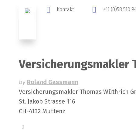
Kontakt
+41 (0)58 510 9
Start
News
Mediation
Finanzdiens
Versicherungsmakler
by
Roland Gassmann
Versicherungsmakler Thomas Wüthrich 
St. Jakob Strasse 116
CH-4132 Muttenz