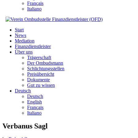
Français
Italiano
Start
News
Mediation
Finanzdienstleister
Über uns
Trägerschaft
Der Ombudsmann
Schlichtungsstellen
Preisübersicht
Dokumente
Gut zu wissen
Deutsch
Deutsch
English
Français
Italiano
Verbanus Sagl