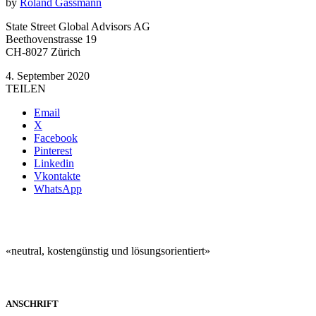
by
Roland Gassmann
State Street Global Advisors AG
Beethovenstrasse 19
CH-8027 Zürich
4. September 2020
TEILEN
Email
X
Facebook
Pinterest
Linkedin
Vkontakte
WhatsApp
«neutral, kostengünstig und lösungsorientiert»
ANSCHRIFT