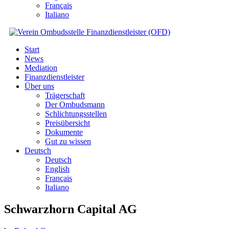
Français
Italiano
Start
News
Mediation
Finanzdienstleister
Über uns
Trägerschaft
Der Ombudsmann
Schlichtungsstellen
Preisübersicht
Dokumente
Gut zu wissen
Deutsch
Deutsch
English
Français
Italiano
Schwarzhorn Capital AG