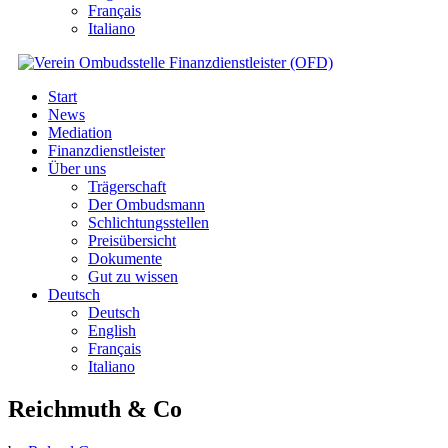
Français
Italiano
Start
News
Mediation
Finanzdienstleister
Über uns
Trägerschaft
Der Ombudsmann
Schlichtungsstellen
Preisübersicht
Dokumente
Gut zu wissen
Deutsch
Deutsch
English
Français
Italiano
Reichmuth & Co