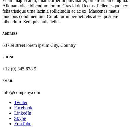
Etiam magna arcu, ullamcorper ut pulvinar et, ornare sit amet ligula.
Aliquam vitae bibendum lorem. Cras id dui lectus. Pellentesque nec
felis tristique urna lacinia sollicitudin ac ac ex. Maecenas mattis
faucibus condimentum. Curabitur imperdiet felis at est posuere
bibendum. Sed quis nulla tellus.
ADDRESS
63739 street lorem ipsum City, Country
PHONE
+12 (0) 345 678 9
EMAIL
info@company.com
Twitter
Facebook
LinkedIn
Skype
YouTube