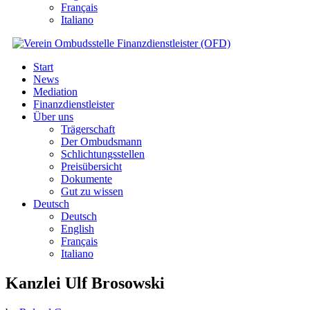
Français
Italiano
Start
News
Mediation
Finanzdienstleister
Über uns
Trägerschaft
Der Ombudsmann
Schlichtungsstellen
Preisübersicht
Dokumente
Gut zu wissen
Deutsch
Deutsch
English
Français
Italiano
Kanzlei Ulf Brosowski