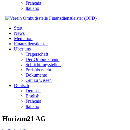
Français
Italiano
Start
News
Mediation
Finanzdienstleister
Über uns
Trägerschaft
Der Ombudsmann
Schlichtungsstellen
Preisübersicht
Dokumente
Gut zu wissen
Deutsch
Deutsch
English
Français
Italiano
Horizon21 AG