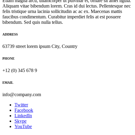
Etiam magna arcu, ullamcorper ut pulvinar et, ornare sit amet ligula.
Aliquam vitae bibendum lorem. Cras id dui lectus. Pellentesque nec
felis tristique urna lacinia sollicitudin ac ac ex. Maecenas mattis
faucibus condimentum. Curabitur imperdiet felis at est posuere
bibendum. Sed quis nulla tellus.
ADDRESS
63739 street lorem ipsum City, Country
PHONE
+12 (0) 345 678 9
EMAIL
info@company.com
Twitter
Facebook
LinkedIn
Skype
YouTube