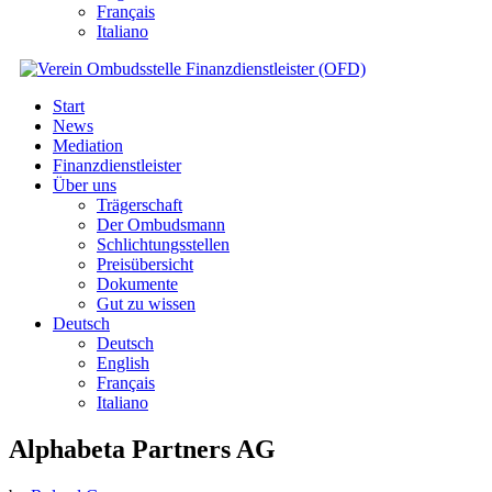
Français
Italiano
Start
News
Mediation
Finanzdienstleister
Über uns
Trägerschaft
Der Ombudsmann
Schlichtungsstellen
Preisübersicht
Dokumente
Gut zu wissen
Deutsch
Deutsch
English
Français
Italiano
Alphabeta Partners AG