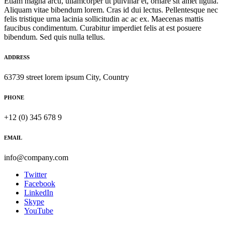
Etiam magna arcu, ullamcorper ut pulvinar et, ornare sit amet ligula.
Aliquam vitae bibendum lorem. Cras id dui lectus. Pellentesque nec
felis tristique urna lacinia sollicitudin ac ac ex. Maecenas mattis
faucibus condimentum. Curabitur imperdiet felis at est posuere
bibendum. Sed quis nulla tellus.
ADDRESS
63739 street lorem ipsum City, Country
PHONE
+12 (0) 345 678 9
EMAIL
info@company.com
Twitter
Facebook
LinkedIn
Skype
YouTube